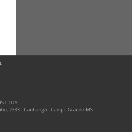
A.
S LTDA
nho, 2333 - Itanhangá - Campo Grande-MS