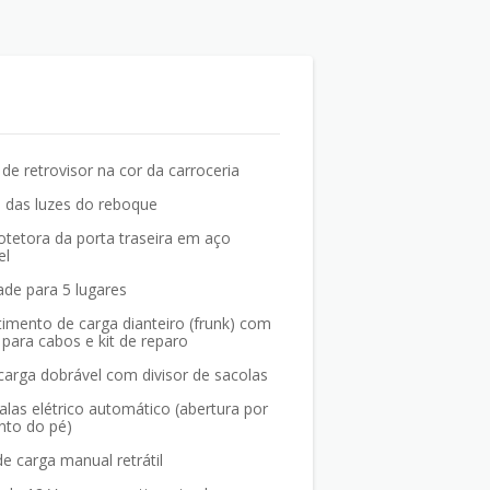
e retrovisor na cor da carroceria
e das luzes do reboque
otetora da porta traseira em aço
el
ade para 5 lugares
imento de carga dianteiro (frunk) com
a para cabos e kit de reparo
carga dobrável com divisor de sacolas
las elétrico automático (abertura por
to do pé)
 carga manual retrátil