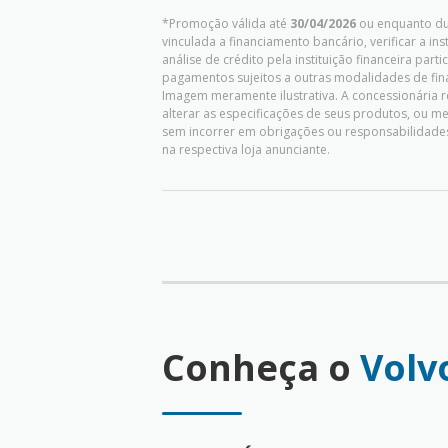
*Promoção válida até
30/04/2026
ou enquanto dur
vinculada a financiamento bancário, verificar a in
análise de crédito pela instituição financeira pa
pagamentos sujeitos a outras modalidades de fina
Imagem meramente ilustrativa. A concessionária re
alterar as especificações de seus produtos, ou 
sem incorrer em obrigações ou responsabilidades
na respectiva loja anunciante.
Conheça o
Volv