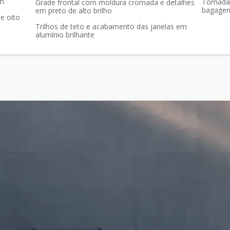
km
Tomada 
Grade frontal com moldura cromada e detalhes
bagage
em preto de alto brilho
e oito
Trilhos de teto e acabamento das janelas em
alumínio brilhante