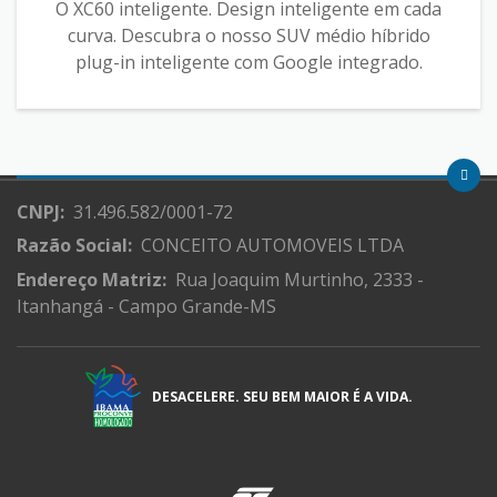
O XC60 inteligente. Design inteligente em cada
curva. Descubra o nosso SUV médio híbrido
plug-in inteligente com Google integrado.
CNPJ:
31.496.582/0001-72
Razão Social:
CONCEITO AUTOMOVEIS LTDA
Endereço Matriz:
Rua Joaquim Murtinho, 2333 -
Itanhangá - Campo Grande-MS
DESACELERE. SEU BEM MAIOR É A VIDA.