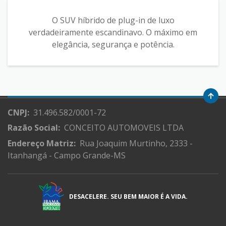
O SUV híbrido de plug-in de luxo
verdadeiramente escandinavo. O máximo em
elegância, segurança e potência.
CNPJ:
31.496.582/0001-72
Razão Social:
CONCEITO AUTOMOVEIS LTDA
Endereço Matriz:
Rua Joaquim Murtinho, 2333 -
Itanhangá - Campo Grande-MS
DESACELERE. SEU BEM MAIOR É A VIDA.