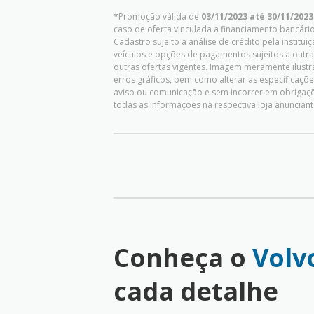
*Promoção válida de
03/11/2023 até 30/11/2023
caso de oferta vinculada a financiamento bancário,
Cadastro sujeito a análise de crédito pela instit
veículos e opções de pagamentos sujeitos a outr
outras ofertas vigentes. Imagem meramente ilustrat
erros gráficos, bem como alterar as especificaç
aviso ou comunicação e sem incorrer em obrigaçõ
todas as informações na respectiva loja anunciant
Conheça o
Volv
cada detalhe