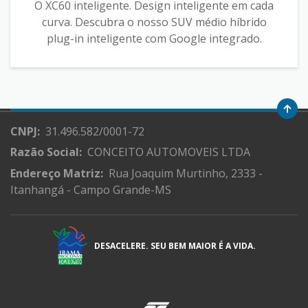
O XC60 inteligente. Design inteligente em cada
curva. Descubra o nosso SUV médio híbrido
plug-in inteligente com Google integrado.
CNPJ:
31.496.582/0001-72
Razão Social:
CONCEITO AUTOMOVEIS LTDA
Endereço Matriz:
Rua Joaquim Murtinho, 2333 -
Itanhangá - Campo Grande-MS
DESACELERE. SEU BEM MAIOR É A VIDA.